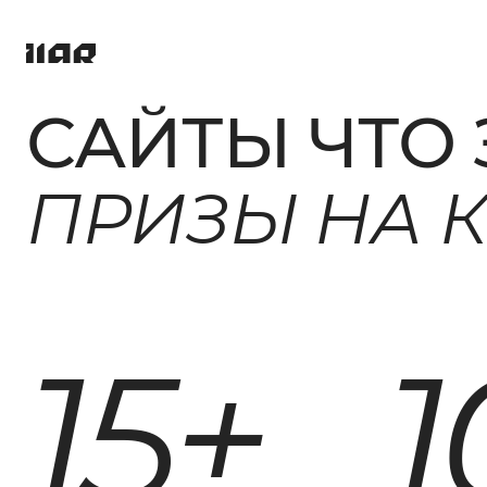
САЙТЫ ЧТО
ПРОЕКТЫ (
ПРИЗЫ
НА
УСЛУГИ
15+
1
КОМПАНИ