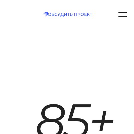
ОБСУДИТЬ ПРОЕКТ
7
CH.COM
РТАКОВСКАЯ , Д. 2А
ТЬ
85+