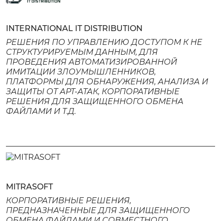
INTERNATIONAL IT DISTRIBUTION
РЕШЕНИЯ ПО УПРАВЛЕНИЮ ДОСТУПОМ К НЕ
СТРУКТУРИРУЕМЫМ ДАННЫМ, ДЛЯ
+7 (962) 557-23-07
ПРОВЕДЕНИЯ АВТОМАТИЗИРОВАННОЙ
ИМИТАЦИИ ЗЛОУМЫШЛЕННИКОВ,
HELLO@ILARTECH.COM
ПЛАТФОРМЫ ДЛЯ ОБНАРУЖЕНИЯ, АНАЛИЗА И
ЗАЩИТЫ ОТ АРТ-АТАК, КОРПОРАТИВНЫЕ
КАЗАНЬ, УЛ. СПАРТАКОВСКАЯ , Д. 2А
РЕШЕНИЯ ДЛЯ ЗАЩИЩЕННОГО ОБМЕНА
ФАЙЛАМИ И Т.Д.
ОБСУДИТЬ ПРОЕКТ
MITRASOFT
КОРПОРАТИВНЫЕ РЕШЕНИЯ,
ПРЕДНАЗНАЧЕННЫЕ ДЛЯ ЗАЩИЩЕННОГО
ОБМЕНА ФАЙЛАМИ И СОВМЕСТНОГО