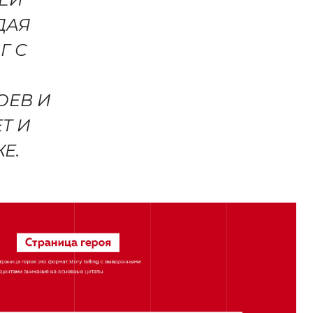
ДАЯ
Г С
ОЕВ И
Т И
Е.