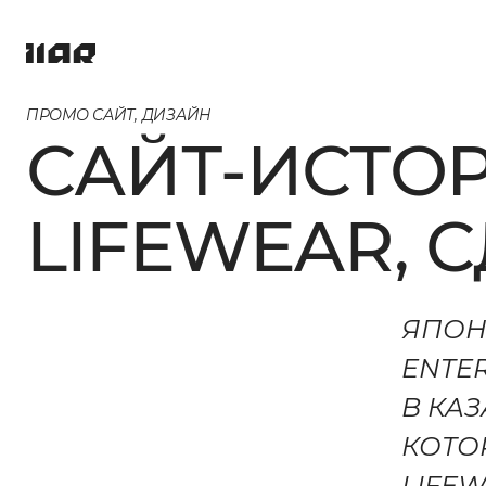
ПРОМО САЙТ, ДИЗАЙН
ПРОЕКТЫ (
САЙТ-ИСТОР
LIFEWEAR, 
УСЛУГИ
ЯПОН
ENTE
КОМПАНИ
В КАЗ
КОТО
LIFE