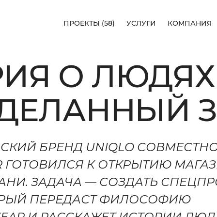
ПРОЕКТЫ (58)
УСЛУГИ
КОМПАНИЯ
58)
ИЯ О ЛЮДЯХ
+7 (962) 557-23-0
HELLO@ILARTE
СДЕЛАННЫЙ З
КАЗАНЬ, УЛ. СПА
СКИЙ БРЕНД UNIQLO СОВМЕСТНО
ОБСУДИ
R ГОТОВИЛСЯ К ОТКРЫТИЮ МАГА
Я
ПРОЕКТ
АНИ. ЗАДАЧА — СОЗДАТЬ СПЕЦПР
РЫЙ ПЕРЕДАСТ ФИЛОСОФИЮ
WEAR И РАССКАЖЕТ ИСТОРИИ ЛЮ